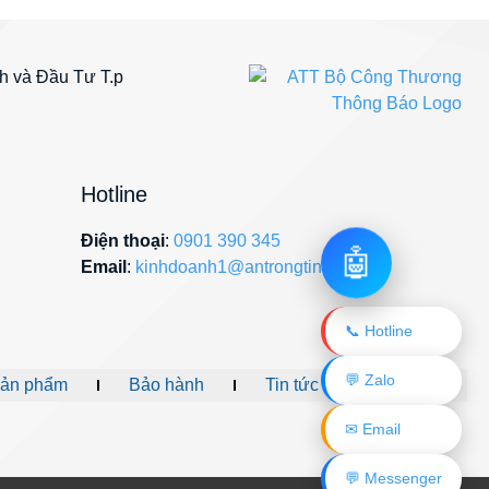
 và Đầu Tư T.p
Hotline
Điện thoại
:
0901 390 345
🤖
Email
:
kinhdoanh1@antrongtin.com
📞 Hotline
💬 Zalo
ản phẩm
Bảo hành
Tin tức
Liên hệ
✉ Email
💬 Messenger