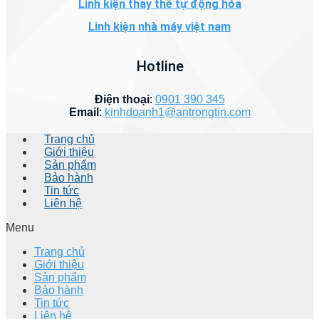
Linh kiện thay thế tự động hóa
Linh kiện nhà máy việt nam
Hotline
Điện thoại
:
0901 390 345
Email
:
kinhdoanh1@antrongtin.com
Trang chủ
Giới thiệu
Sản phẩm
Bảo hành
Tin tức
Liên hệ
Menu
Trang chủ
Giới thiệu
Sản phẩm
Bảo hành
Tin tức
Liên hệ