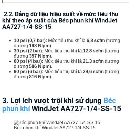
2.2. Bảng dữ liệu hiệu suất về mức tiêu thụ
khí theo áp suất của Béc phun khí WindJet
AA727-1/4-SS-15
10 psi (0,7 bar):
Mức tiêu thụ khí là
6,8 scfm
(tương
đương
193 Nlpm
).
30 psi (2 bar):
Mức tiêu thụ khí là
12,8 scfm
(tương
đương
357 Nlpm
).
60 psi (4 bar):
Mức tiêu thụ khí là
21,3 scfm
(tương
đương
586 Nlpm
).
90 psi (6 bar):
Mức tiêu thụ khí là
29,6 scfm
(tương
đương
816 Nlpm
).
3. Lợi ích vượt trội khi sử dụng
Béc
phun khí
WindJet AA727-1/4-SS-15
Béc phun khí WindJet AA727-1/4-SS-15