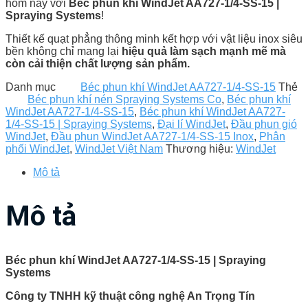
hôm nay với
Béc phun khí WindJet AA727-1/4-SS-15 |
Spraying Systems
!
Thiết kế quạt phẳng thông minh kết hợp với vật liệu inox siêu
bền không chỉ mang lại
hiệu quả làm sạch mạnh mẽ mà
còn cải thiện chất lượng sản phẩm.
Danh mục
Béc phun khí WindJet AA727-1/4-SS-15
Thẻ
Béc phun khí nén Spraying Systems Co
,
Béc phun khí
WindJet AA727-1/4-SS-15
,
Béc phun khí WindJet AA727-
1/4-SS-15 | Spraying Systems
,
Đại lí WindJet
,
Đầu phun gió
WindJet
,
Đầu phun WindJet AA727-1/4-SS-15 Inox
,
Phân
phối WindJet
,
WindJet Việt Nam
Thương hiệu:
WindJet
Mô tả
Mô tả
Béc phun khí WindJet AA727-1/4-SS-15 | Spraying
Systems
Công ty TNHH kỹ thuật công nghệ An Trọng Tín