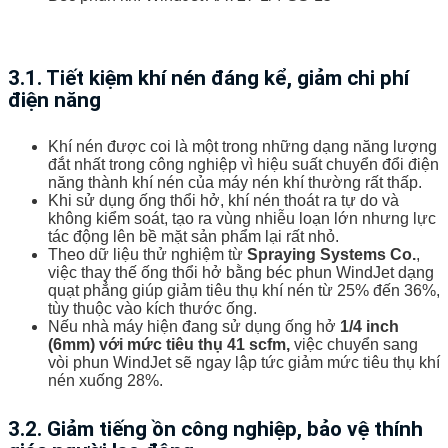
3.1. Tiết kiệm khí nén đáng kể, giảm chi phí
điện năng
Khí nén được coi là một trong những dạng năng lượng
đắt nhất trong công nghiệp vì hiệu suất chuyển đổi điện
năng thành khí nén của máy nén khí thường rất thấp.
Khi sử dụng ống thổi hở, khí nén thoát ra tự do và
không kiểm soát, tạo ra vùng nhiễu loạn lớn nhưng lực
tác động lên bề mặt sản phẩm lại rất nhỏ.
Theo dữ liệu thử nghiệm từ
Spraying Systems Co.
,
việc thay thế ống thổi hở bằng béc phun WindJet dạng
quạt phẳng giúp giảm tiêu thụ khí nén từ 25% đến 36%,
tùy thuộc vào kích thước ống.
Nếu nhà máy hiện đang sử dụng ống hở
1/4 inch
(6mm) với mức tiêu thụ 41 scfm,
việc chuyển sang
vòi phun WindJet sẽ ngay lập tức giảm mức tiêu thụ khí
nén xuống 28%.
3.2. Giảm tiếng ồn công nghiệp, bảo vệ thính