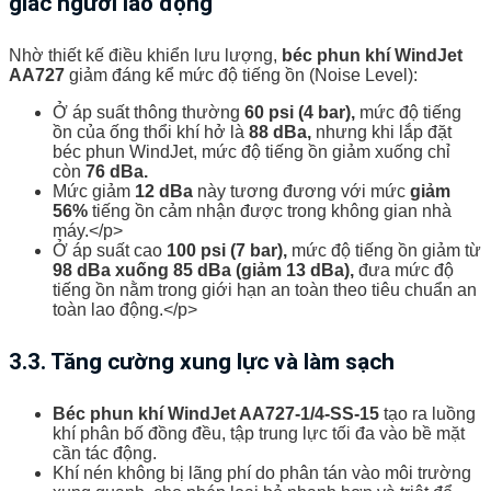
giác người lao động
Nhờ thiết kế điều khiển lưu lượng,
béc phun khí WindJet
AA727
giảm đáng kể mức độ tiếng ồn (Noise Level):
Ở áp suất thông thường
60 psi (4 bar),
mức độ tiếng
ồn của ống thổi khí hở là
88 dBa,
nhưng khi lắp đặt
béc phun WindJet, mức độ tiếng ồn giảm xuống chỉ
còn
76 dBa.
Mức giảm
12 dBa
này tương đương với mức
giảm
56%
tiếng ồn cảm nhận được trong không gian nhà
máy.</p>
Ở áp suất cao
100 psi (7 bar),
mức độ tiếng ồn giảm từ
98 dBa xuống 85 dBa (giảm 13 dBa),
đưa mức độ
tiếng ồn nằm trong giới hạn an toàn theo tiêu chuẩn an
toàn lao động.</p>
3.3. Tăng cường xung lực và làm sạch
Béc phun khí WindJet AA727-1/4-SS-15
tạo ra luồng
khí phân bố đồng đều, tập trung lực tối đa vào bề mặt
cần tác động.
Khí nén không bị lãng phí do phân tán vào môi trường