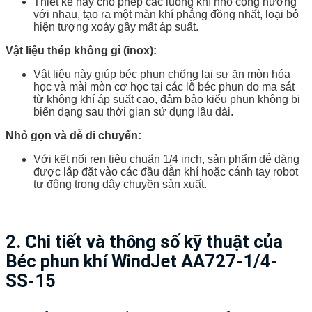
Thiết kế này cho phép các luồng khí nhỏ cộng hưởng
với nhau, tạo ra một màn khí phẳng đồng nhất, loại bỏ
hiện tượng xoáy gây mất áp suất.
Vật liệu thép không gỉ (inox):
Vật liệu này giúp béc phun chống lại sự ăn mòn hóa
học và mài mòn cơ học tại các lỗ béc phun do ma sát
từ không khí áp suất cao, đảm bảo kiểu phun không bị
biến dạng sau thời gian sử dụng lâu dài.
Nhỏ gọn và dễ di chuyển:
Với kết nối ren tiêu chuẩn 1/4 inch, sản phẩm dễ dàng
được lắp đặt vào các đầu dẫn khí hoặc cánh tay robot
tự động trong dây chuyền sản xuất.
2. Chi tiết và thông số kỹ thuật của
Béc phun khí WindJet AA727-1/4-
SS-15