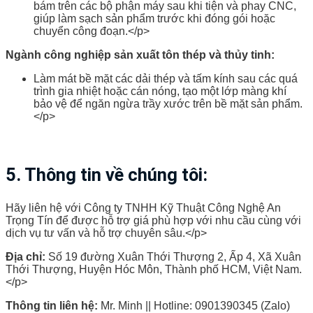
bám trên các bộ phận máy sau khi tiện và phay CNC,
giúp làm sạch sản phẩm trước khi đóng gói hoặc
chuyển công đoạn.</p>
Ngành công nghiệp sản xuất tôn thép và thủy tinh:
Làm mát bề mặt các dải thép và tấm kính sau các quá
trình gia nhiệt hoặc cán nóng, tạo một lớp màng khí
bảo vệ để ngăn ngừa trầy xước trên bề mặt sản phẩm.
</p>
5. Thông tin về chúng tôi:
Hãy liên hệ với Công ty TNHH Kỹ Thuật Công Nghệ An
Trọng Tín để được hỗ trợ giá phù hợp với nhu cầu cùng với
dịch vụ tư vấn và hỗ trợ chuyên sâu.</p>
Địa chỉ:
Số 19 đường Xuân Thới Thượng 2, Ấp 4, Xã Xuân
Thới Thượng, Huyện Hóc Môn, Thành phố HCM, Việt Nam.
</p>
Thông tin liên hệ:
Mr. Minh || Hotline: 0901390345 (Zalo)