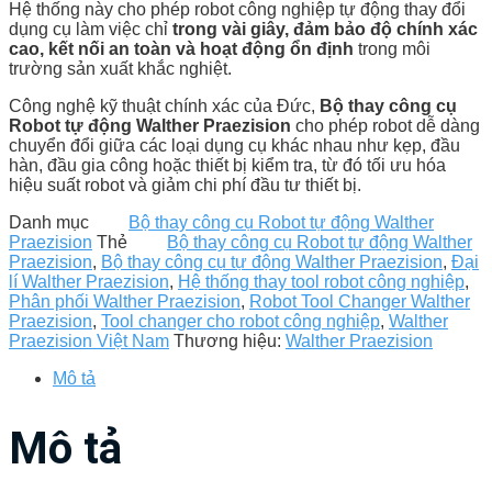
Hệ thống này cho phép robot công nghiệp tự động thay đổi
dụng cụ làm việc chỉ
trong vài giây, đảm bảo độ chính xác
cao, kết nối an toàn và hoạt động ổn định
trong môi
trường sản xuất khắc nghiệt.
Công nghệ kỹ thuật chính xác của Đức,
Bộ thay công cụ
Robot tự động Walther Praezision
cho phép robot dễ dàng
chuyển đổi giữa các loại dụng cụ khác nhau như kẹp, đầu
hàn, đầu gia công hoặc thiết bị kiểm tra, từ đó tối ưu hóa
hiệu suất robot và giảm chi phí đầu tư thiết bị.
Danh mục
Bộ thay công cụ Robot tự động Walther
Praezision
Thẻ
Bộ thay công cụ Robot tự động Walther
Praezision
,
Bộ thay công cụ tự động Walther Praezision
,
Đại
lí Walther Praezision
,
Hệ thống thay tool robot công nghiệp
,
Phân phối Walther Praezision
,
Robot Tool Changer Walther
Praezision
,
Tool changer cho robot công nghiệp
,
Walther
Praezision Việt Nam
Thương hiệu:
Walther Praezision
Mô tả
Mô tả