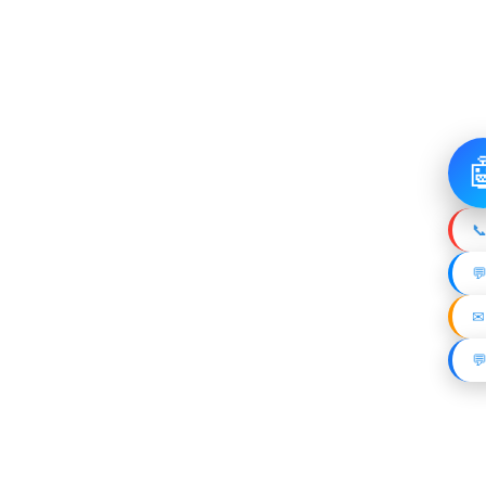

📞

✉
