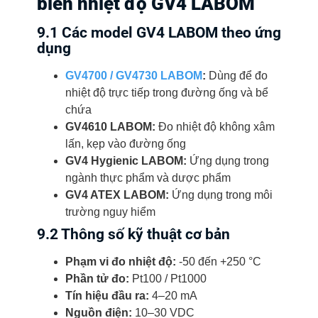
biến nhiệt độ GV4 LABOM
9.1 Các model GV4 LABOM theo ứng
dụng
GV4700 / GV4730 LABOM
:
Dùng để đo
nhiệt độ trực tiếp trong đường ống và bể
chứa
GV4610 LABOM:
Đo nhiệt độ không xâm
lấn, kẹp vào đường ống
GV4 Hygienic LABOM:
Ứng dụng trong
ngành thực phẩm và dược phẩm
GV4 ATEX LABOM:
Ứng dụng trong môi
trường nguy hiểm
9.2 Thông số kỹ thuật cơ bản
Phạm vi đo nhiệt độ:
-50 đến +250 °C
Phần tử đo:
Pt100 / Pt1000
Tín hiệu đầu ra:
4–20 mA
Nguồn điện:
10–30 VDC