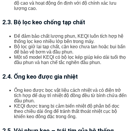
độ cao và hoạt động ổn định với độ chính xác lưu
lượng cao.
2.3. Bộ lọc keo chống tạp chất
Để đảm bảo chất lượng phun, KEQI luôn tích hợp hệ
thống lọc keo nhiều lớp bên trong máy.
Bộ lọc giữ lại tạp chất, cặn keo chưa tan hoặc bụi bẩn
để bảo vệ bơm và đầu phun.
Một số model KEQI có bộ lọc kép giúp kéo dài tuổi thọ
đầu phun và hạn chế tắc nghẽn đầu phun.
2.4. Ống keo được gia nhiệt
Ống keo được bọc vật liệu cách nhiệt và có điện trở
tích hợp để duy trì nhiệt độ đồng đều từ bình chứa đến
đầu phun.
KEQI được trang bị cảm biến nhiệt độ phân bố dọc
theo chiều dài ống để tránh thất thoát nhiệt cục bộ
khiến keo đông đặc trong ống.
2.5. Vòi phun keo – trái tim của hệ thống