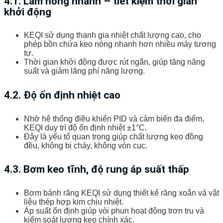
4.1. Làm nóng nhanh – tiết kiệm thời gian
khởi động
KEQI sử dụng thanh gia nhiệt chất lượng cao, cho
phép bồn chứa keo nóng nhanh hơn nhiều máy tương
tự.
Thời gian khởi động được rút ngắn, giúp tăng năng
suất và giảm lãng phí năng lượng.
4.2. Độ ổn định nhiệt cao
Nhờ hệ thống điều khiển PID và cảm biến đa điểm,
KEQI duy trì độ ổn định nhiệt ±1°C.
Đây là yếu tố quan trọng giúp chất lượng keo đồng
đều, không bị cháy, không vón cục.
4.3. Bơm keo tĩnh, độ rung áp suất thấp
Bơm bánh răng KEQI sử dụng thiết kế răng xoắn và vật
liệu thép hợp kim chịu nhiệt.
Áp suất ổn định giúp vòi phun hoạt động trơn tru và
kiểm soát lượng keo chính xác.