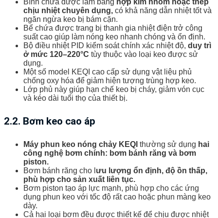
Bình chứa được làm bằng
hợp kim nhôm hoặc thép
chịu nhiệt chuyên dụng,
có khả năng dẫn nhiệt tốt và
ngăn ngừa keo bị bám cặn.
Bể chứa được trang bị thanh gia nhiệt điện trở công
suất cao giúp làm nóng keo nhanh chóng và ổn định.
Bộ điều nhiệt PID kiểm soát chính xác nhiệt độ,
duy trì
ở mức 120–220°C
tùy thuộc vào loại keo được sử
dụng.
Một số model KEQI cao cấp sử dụng vật liệu phủ
chống oxy hóa để giảm hiện tượng trùng hợp keo.
Lớp phủ này giúp hạn chế keo bị cháy, giảm vón cục
và kéo dài tuổi thọ của thiết bị.
2.2. Bơm keo cao áp
Máy phun keo nóng chảy KEQI
thường sử dụng
hai
công nghệ bơm chính: bơm bánh răng và bơm
piston.
Bơm bánh răng cho l
ưu lượng ổn định, độ ồn thấp,
phù hợp cho sản xuất liên tục.
Bơm piston tạo áp lực mạnh, phù hợp cho các ứng
dụng phun keo với tốc độ rất cao hoặc phun màng keo
dày.
Cả hai loại bơm đều được thiết kế để chịu được nhiệt