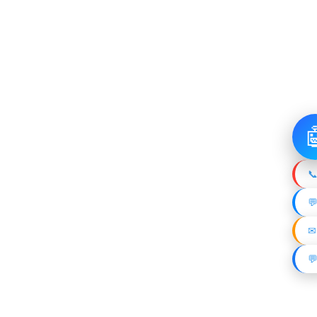

📞

✉
