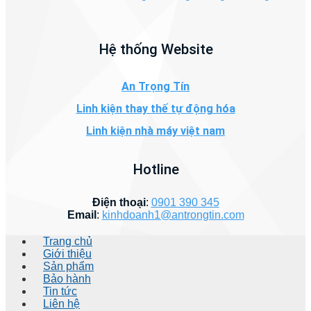
Hệ thống Website
An Trọng Tín
Linh kiện thay thế tự động hóa
Linh kiện nhà máy việt nam
Hotline
Điện thoại
:
0901 390 345
Email
:
kinhdoanh1@antrongtin.com
Trang chủ
Giới thiệu
Sản phẩm
Bảo hành
Tin tức
Liên hệ