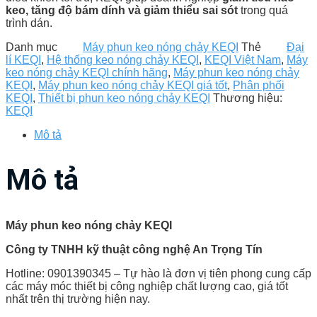
keo, tăng độ bám dính và giảm thiểu sai sót
trong quá
trình dán.
Danh mục
Máy phun keo nóng chảy KEQI
Thẻ
Đại
lí KEQI
,
Hệ thống keo nóng chảy KEQI
,
KEQI Việt Nam
,
Máy
keo nóng chảy KEQI chính hãng
,
Máy phun keo nóng chảy
KEQI
,
Máy phun keo nóng chảy KEQI giá tốt
,
Phân phối
KEQI
,
Thiết bị phun keo nóng chảy KEQI
Thương hiệu:
KEQI
Mô tả
Mô tả
Máy phun keo nóng chảy KEQI
Công ty TNHH kỹ thuật công nghệ An Trọng Tín
Hotline: 0901390345 – Tự hào là đơn vị tiên phong cung cấp
các máy móc thiết bị công nghiệp chất lượng cao, giá tốt
nhất trên thị trường hiện nay.