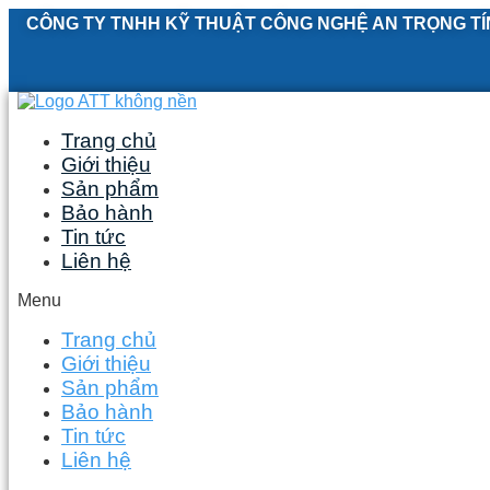
Skip
CÔNG TY TNHH KỸ THUẬT CÔNG NGHỆ AN TRỌNG TÍ
to
content
Trang chủ
Giới thiệu
Sản phẩm
Bảo hành
Tin tức
Liên hệ
Menu
Trang chủ
Giới thiệu
Sản phẩm
Bảo hành
Tin tức
Liên hệ