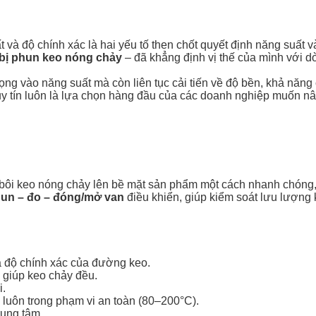
 và độ chính xác là hai yếu tố then chốt quyết định năng suất 
t bị phun keo nóng chảy
– đã khẳng định vị thế của mình với 
rọng vào năng suất mà còn liên tục cải tiến về độ bền, khả năng
y tín luôn là lựa chọn hàng đầu của các doanh nghiệp muốn nâ
 bôi keo nóng chảy lên bề mặt sản phẩm một cách nhanh chóng,
phun – đo – đóng/mở van
điều khiển, giúp kiểm soát lưu lượng 
à độ chính xác của đường keo.
, giúp keo chảy đều.
i.
luôn trong phạm vi an toàn (80–200°C).
rung tâm.