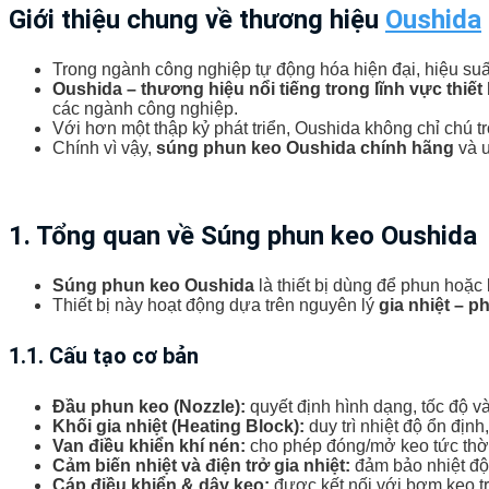
Giới thiệu chung về thương hiệu
Oushida
Trong ngành công nghiệp tự động hóa hiện đại, hiệu suất
Oushida – thương hiệu nổi tiếng trong lĩnh vực thiế
các ngành công nghiệp.
Với hơn một thập kỷ phát triển, Oushida không chỉ chú t
Chính vì vậy,
súng phun keo Oushida chính hãng
và u
1. Tổng quan về Súng phun keo Oushida
Súng phun keo Oushida
là thiết bị dùng để phun hoặc
Thiết bị này hoạt động dựa trên nguyên lý
gia nhiệt – 
1.1. Cấu tạo cơ bản
Đầu phun keo (Nozzle):
quyết định hình dạng, tốc độ v
Khối gia nhiệt (Heating Block):
duy trì nhiệt độ ổn định
Van điều khiển khí nén:
cho phép đóng/mở keo tức thờ
Cảm biến nhiệt và điện trở gia nhiệt:
đảm bảo nhiệt độ 
Cáp điều khiển & dây keo:
được kết nối với bơm keo t