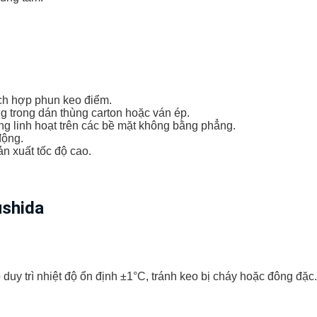
hích hợp phun keo điểm.
 trong dán thùng carton hoặc ván ép.
g linh hoạt trên các bề mặt không bằng phẳng.
động.
n xuất tốc độ cao.
shida
uy trì nhiệt độ ổn định ±1°C, tránh keo bị cháy hoặc đông đặc.