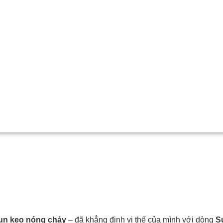
phun keo nóng chảy
– đã khẳng định vị thế của mình với dòng
S