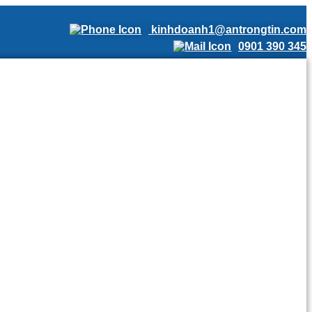
kinhdoanh1@antrongtin.com
0901 390 345