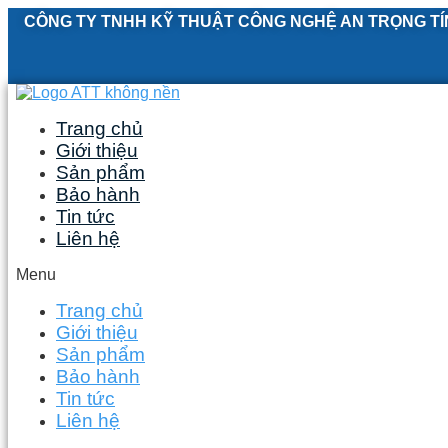
Skip
CÔNG TY TNHH KỸ THUẬT CÔNG NGHỆ AN TRỌNG TÍ
to
content
Trang chủ
Giới thiệu
Sản phẩm
Bảo hành
Tin tức
Liên hệ
Menu
Trang chủ
Giới thiệu
Sản phẩm
Bảo hành
Tin tức
Liên hệ