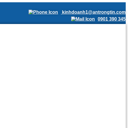
kinhdoanh1@antrongtin.com
0901 390 345