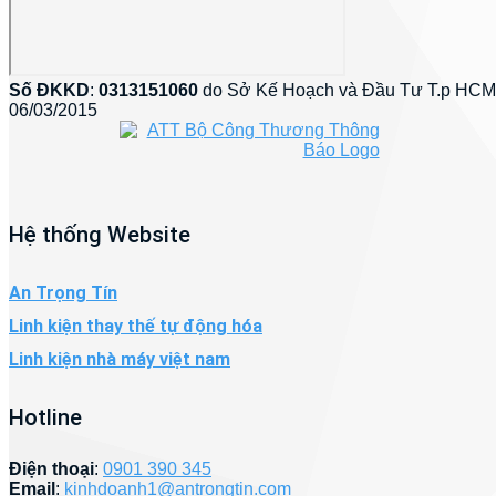
Số ĐKKD
:
0313151060
do Sở Kế Hoạch và Đầu Tư T.p HCM
06/03/2015
Hệ thống Website
An Trọng Tín
Linh kiện thay thế tự động hóa
Linh kiện nhà máy việt nam
Hotline
Điện thoại
:
0901 390 345
Email
:
kinhdoanh1@antrongtin.com