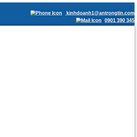
kinhdoanh1@antrongtin.com
0901 390 345