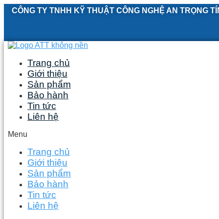
Skip
CÔNG TY TNHH KỸ THUẬT CÔNG NGHỆ AN TRỌNG TÍ
to
content
Trang chủ
Giới thiệu
Sản phẩm
Bảo hành
Tin tức
Liên hệ
Menu
Trang chủ
Giới thiệu
Sản phẩm
Bảo hành
Tin tức
Liên hệ