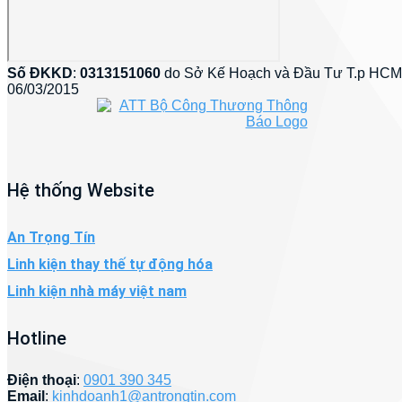
Số ĐKKD
:
0313151060
do Sở Kế Hoạch và Đầu Tư T.p HCM
06/03/2015
Hệ thống Website
An Trọng Tín
Linh kiện thay thế tự động hóa
Linh kiện nhà máy việt nam
Hotline
Điện thoại
:
0901 390 345
Email
:
kinhdoanh1@antrongtin.com