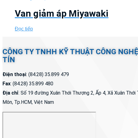
Van giảm áp Miyawaki
Đọc tiếp
CÔNG TY TNHH KỸ THUẬT CÔNG NGH
TÍN
Điện thoại
: (84.28) 35.899 479
Fax
: (84.28) 35.899 480
Địa chỉ
: Số 19 đường Xuân Thới Thượng 2, Ấp 4, Xã Xuân Thớ
Môn, Tp.HCM, Việt Nam