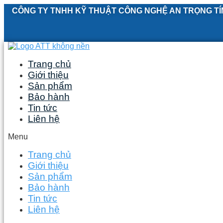
Skip
CÔNG TY TNHH KỸ THUẬT CÔNG NGHỆ AN TRỌNG TÍ
to
content
Trang chủ
Giới thiệu
Sản phẩm
Bảo hành
Tin tức
Liên hệ
Menu
Trang chủ
Giới thiệu
Sản phẩm
Bảo hành
Tin tức
Liên hệ