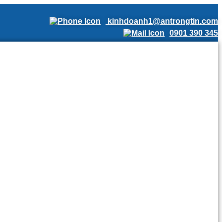
kinhdoanh1@antrongtin.com
0901 390 345