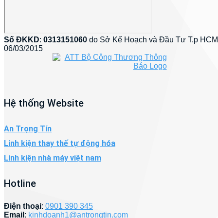
Số ĐKKD
:
0313151060
do Sở Kế Hoạch và Đầu Tư T.p HCM
06/03/2015
Hệ thống Website
An Trọng Tín
Linh kiện thay thế tự động hóa
Linh kiện nhà máy việt nam
Hotline
Điện thoại
:
0901 390 345
Email
:
kinhdoanh1@antrongtin.com