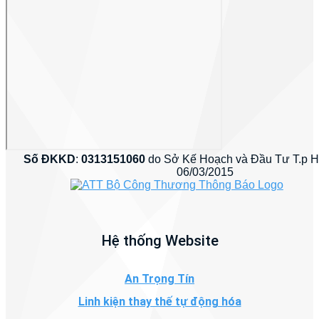
Số ĐKKD
:
0313151060
do Sở Kế Hoạch và Đầu Tư T.p 
06/03/2015
Hệ thống Website
An Trọng Tín
Linh kiện thay thế tự động hóa