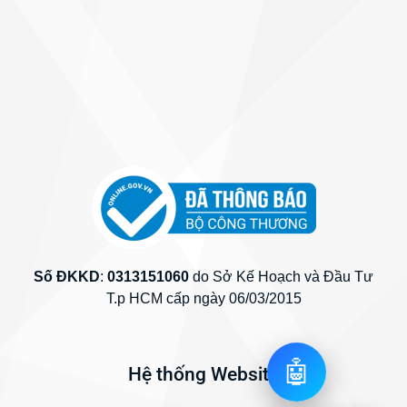
Số ĐKKD
:
0313151060
do Sở Kế Hoạch và Đầu Tư
T.p HCM cấp ngày 06/03/2015
🤖
Hệ thống Website