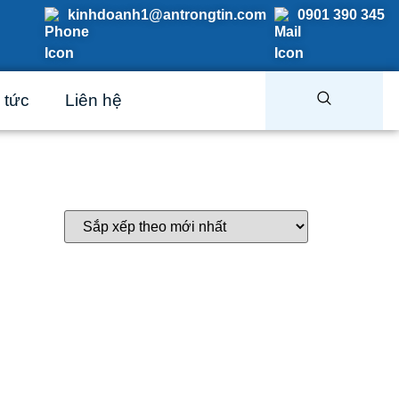
kinhdoanh1@antrongtin.com
0901 390 345
 tức
Liên hệ