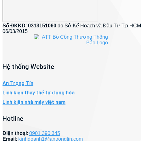
Số ĐKKD
:
0313151060
do Sở Kế Hoạch và Đầu Tư T.p HCM
06/03/2015
Hệ thống Website
An Trọng Tín
Linh kiện thay thế tự động hóa
Linh kiện nhà máy việt nam
Hotline
Điện thoại
:
0901 390 345
Email
:
kinhdoanh1@antrongtin.com