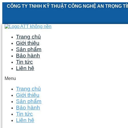
Skip
CÔNG TY TNHH KỸ THUẬT CÔNG NGHỆ AN TRỌNG TÍ
to
content
Trang chủ
Giới thiệu
Sản phẩm
Bảo hành
Tin tức
Liên hệ
Menu
Trang chủ
Giới thiệu
Sản phẩm
Bảo hành
Tin tức
Liên hệ