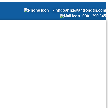
kinhdoanh1@antrongtin.com
0901 390 345