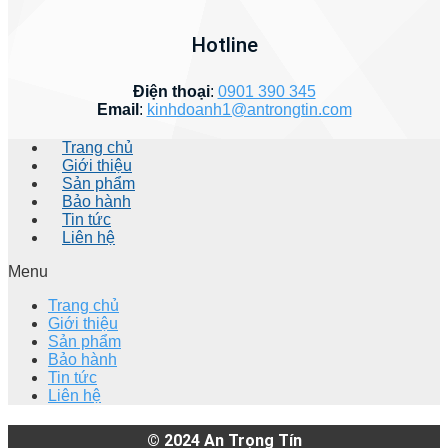
Hotline
Điện thoại
:
0901 390 345
Email
:
kinhdoanh1@antrongtin.com
Trang chủ
Giới thiệu
Sản phẩm
Bảo hành
Tin tức
Liên hệ
Menu
Trang chủ
Giới thiệu
Sản phẩm
Bảo hành
Tin tức
Liên hệ
© 2024
An Trọng Tín