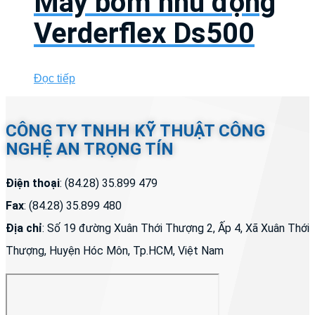
Máy bơm nhu động
Verderflex Ds500
Đọc tiếp
CÔNG TY TNHH KỸ THUẬT CÔNG
NGHỆ AN TRỌNG TÍN
Điện thoại
: (84.28) 35.899 479
Fax
: (84.28) 35.899 480
Địa chỉ
: Số 19 đường Xuân Thới Thượng 2, Ấp 4, Xã Xuân Thới
Thượng, Huyện Hóc Môn, Tp.HCM, Việt Nam