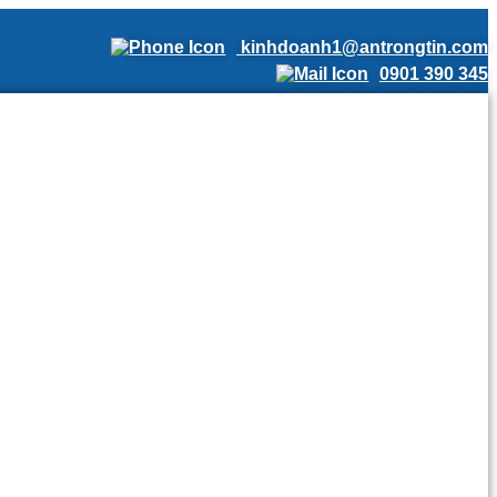
kinhdoanh1@antrongtin.com
0901 390 345