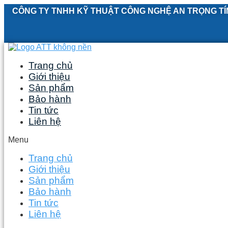
Skip
CÔNG TY TNHH KỸ THUẬT CÔNG NGHỆ AN TRỌNG TÍ
to
content
Trang chủ
Giới thiệu
Sản phẩm
Bảo hành
Tin tức
Liên hệ
Menu
Trang chủ
Giới thiệu
Sản phẩm
Bảo hành
Tin tức
Liên hệ