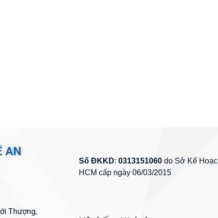
Ệ AN
Số ĐKKD
:
0313151060
do Sở Kế Hoạch
HCM cấp ngày 06/03/2015
hới Thượng,