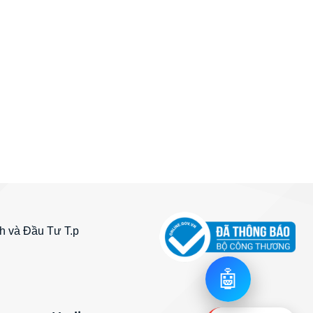
 và Đầu Tư T.p
🤖