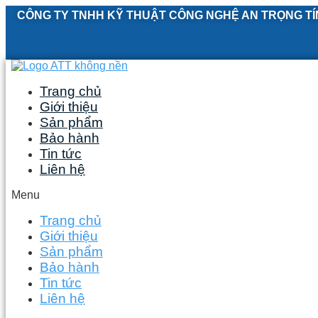
Skip
CÔNG TY TNHH KỸ THUẬT CÔNG NGHỆ AN TRỌNG TÍ
to
content
Trang chủ
Giới thiệu
Sản phẩm
Bảo hành
Tin tức
Liên hệ
Menu
Trang chủ
Giới thiệu
Sản phẩm
Bảo hành
Tin tức
Liên hệ