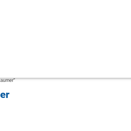
Baumer”
er