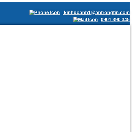
kinhdoanh1@antrongtin.com
0901 390 345