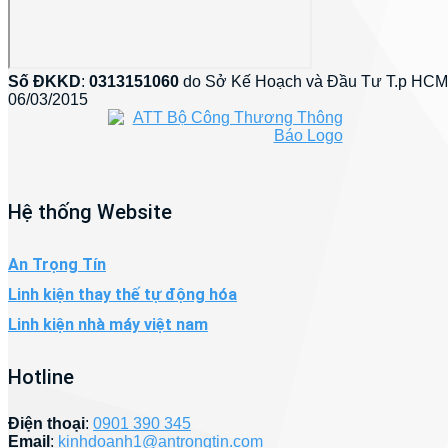
Số ĐKKD
:
0313151060
do Sở Kế Hoạch và Đầu Tư T.p HCM
06/03/2015
Hệ thống Website
An Trọng Tín
Linh kiện thay thế tự động hóa
Linh kiện nhà máy việt nam
Hotline
Điện thoại
:
0901 390 345
Email
:
kinhdoanh1@antrongtin.com