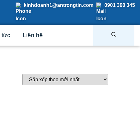
kinhdoanh1@antrongtin.com
0901 390 345
 tức
Liên hệ