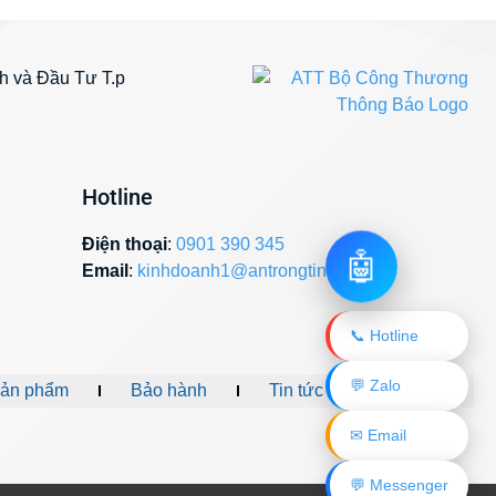
 và Đầu Tư T.p
Hotline
Điện thoại
:
0901 390 345
🤖
Email
:
kinhdoanh1@antrongtin.com
📞 Hotline
💬 Zalo
ản phẩm
Bảo hành
Tin tức
Liên hệ
✉ Email
💬 Messenger