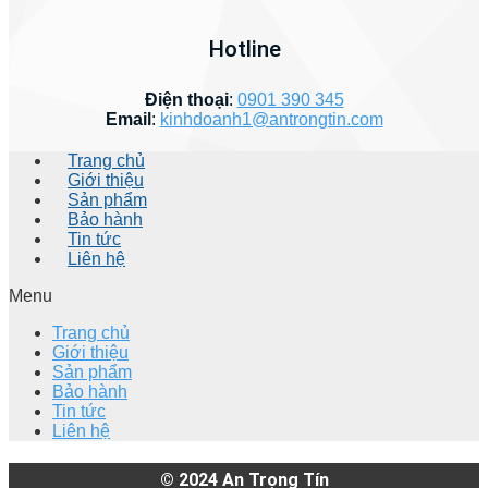
Hotline
Điện thoại
:
0901 390 345
Email
:
kinhdoanh1@antrongtin.com
Trang chủ
Giới thiệu
Sản phẩm
Bảo hành
Tin tức
Liên hệ
Menu
Trang chủ
Giới thiệu
Sản phẩm
Bảo hành
Tin tức
Liên hệ
© 2024
An Trọng Tín