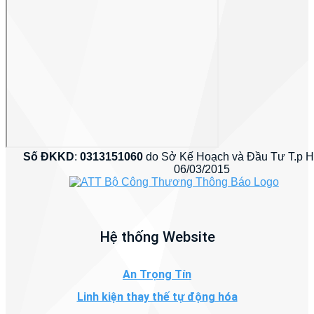
Số ĐKKD
:
0313151060
do Sở Kế Hoạch và Đầu Tư T.p 
06/03/2015
Hệ thống Website
An Trọng Tín
Linh kiện thay thế tự động hóa