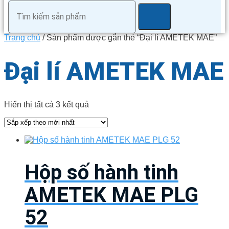
Trang chủ
/ Sản phẩm được gắn thẻ “Đại lí AMETEK MAE”
Đại lí AMETEK MAE
Đã
Hiển thị tất cả 3 kết quả
sắp
xếp
theo
mới
nhất
Hộp số hành tinh
AMETEK MAE PLG
52