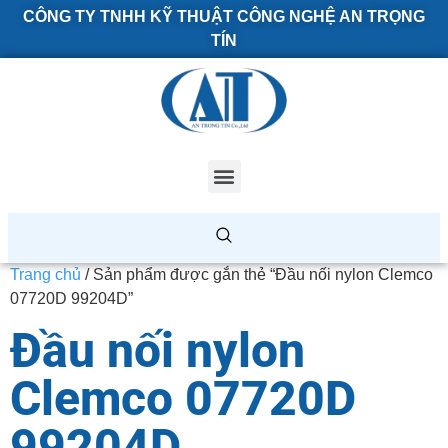
CÔNG TY TNHH KỸ THUẬT CÔNG NGHỆ AN TRỌNG
TÍN
Trang chủ
/ Sản phẩm được gắn thẻ “Đầu nối nylon Clemco
07720D 99204D”
Đầu nối nylon
Clemco 07720D
99204D