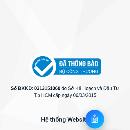
Số ĐKKD
:
0313151060
do Sở Kế Hoạch và Đầu Tư
T.p HCM cấp ngày 06/03/2015
🤖
Hệ thống Website