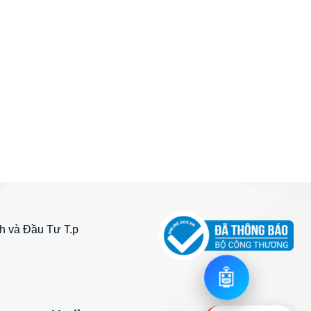
 và Đầu Tư T.p
🤖