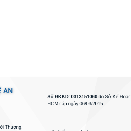
Ệ AN
Số ĐKKD
:
0313151060
do Sở Kế Hoạch
HCM cấp ngày 06/03/2015
hới Thượng,