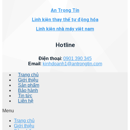
An Trọng Tín
Linh kiện thay thế tự động hóa
Linh kiện nhà máy việt nam
Hotline
Điện thoại
:
0901 390 345
Email
:
kinhdoanh1@antrongtin.com
Trang chủ
Giới thiệu
Sản phẩm
Bảo hành
Tin tức
Liên hệ
Menu
Trang chủ
Giới thiệu