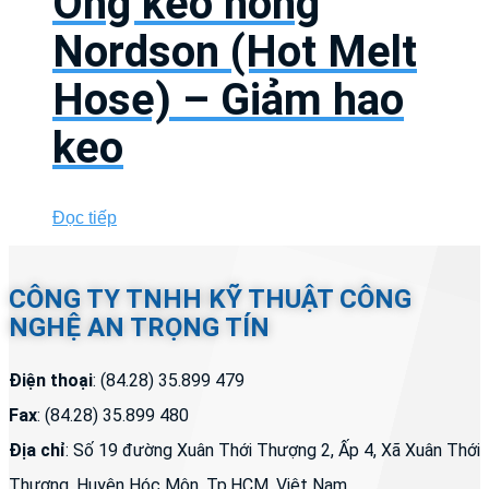
Ống keo nóng
Nordson (Hot Melt
Hose) – Giảm hao
keo
Đọc tiếp
CÔNG TY TNHH KỸ THUẬT CÔNG
NGHỆ AN TRỌNG TÍN
Điện thoại
: (84.28) 35.899 479
Fax
: (84.28) 35.899 480
Địa chỉ
: Số 19 đường Xuân Thới Thượng 2, Ấp 4, Xã Xuân Thới
Thượng, Huyện Hóc Môn, Tp.HCM, Việt Nam