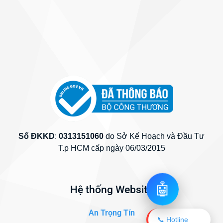
Số ĐKKD
:
0313151060
do Sở Kế Hoạch và Đầu Tư
T.p HCM cấp ngày 06/03/2015
🤖
Hệ thống Website
An Trọng Tín
📞 Hotline