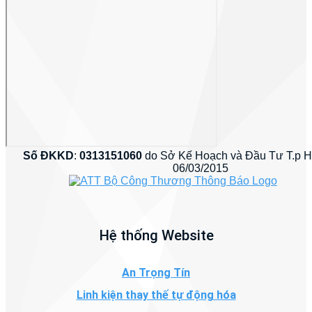
Số ĐKKD
:
0313151060
do Sở Kế Hoạch và Đầu Tư T.p 
06/03/2015
Hệ thống Website
An Trọng Tín
Linh kiện thay thế tự động hóa