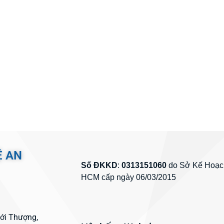
Ệ AN
Số ĐKKD
:
0313151060
do Sở Kế Hoạch
HCM cấp ngày 06/03/2015
hới Thượng,