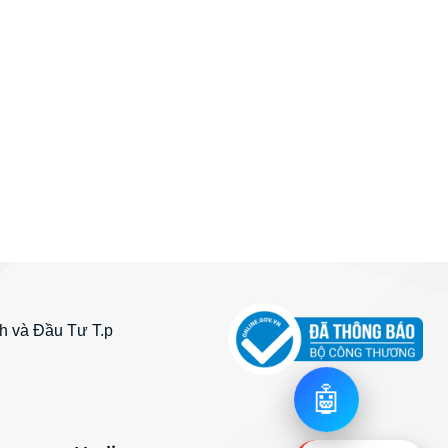
 và Đầu Tư T.p
🤖