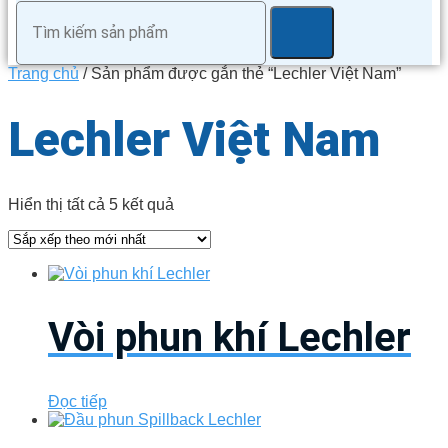
Trang chủ
/ Sản phẩm được gắn thẻ “Lechler Việt Nam”
Lechler Việt Nam
Đã
Hiển thị tất cả 5 kết quả
sắp
xếp
theo
mới
nhất
Vòi phun khí Lechler
Đọc tiếp