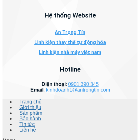
Hệ thống Website
An Trọng Tín
Linh kiện thay thế tự động hóa
Linh kiện nhà máy việt nam
Hotline
Điện thoại
:
0901 390 345
Email
:
kinhdoanh1@antrongtin.com
Trang chủ
Giới thiệu
Sản phẩm
Bảo hành
Tin tức
Liên hệ