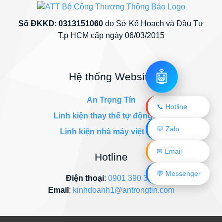
Số ĐKKD
:
0313151060
do Sở Kế Hoạch và Đầu Tư
T.p HCM cấp ngày 06/03/2015
🤖
Hệ thống Website
An Trọng Tín
📞 Hotline
Linh kiện thay thế tự động hóa
💬 Zalo
Linh kiện nhà máy việt nam
✉ Email
Hotline
💬 Messenger
Điện thoại
:
0901 390 345
Email
:
kinhdoanh1@antrongtin.com