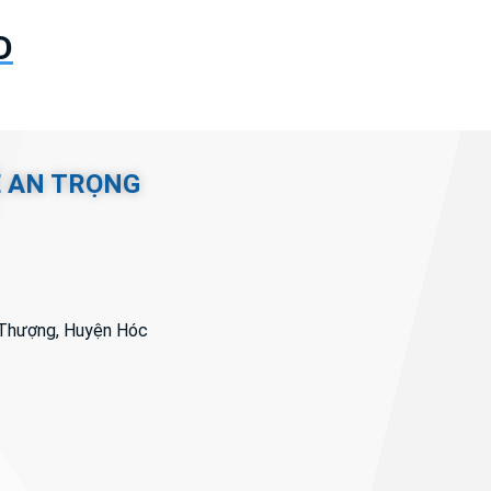
D
Ệ AN TRỌNG
i Thượng, Huyện Hóc