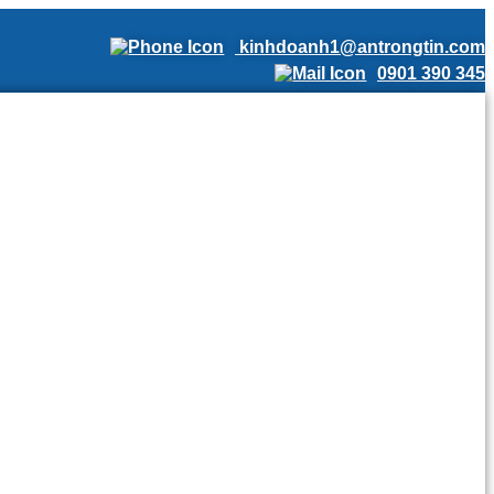
kinhdoanh1@antrongtin.com
0901 390 345