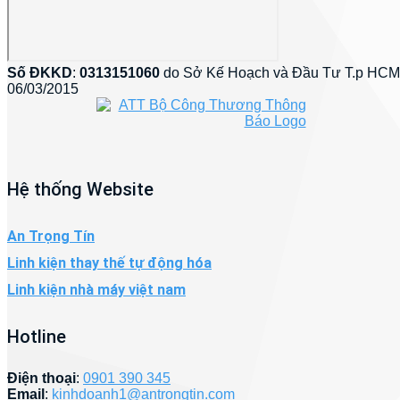
Số ĐKKD
:
0313151060
do Sở Kế Hoạch và Đầu Tư T.p HCM
06/03/2015
Hệ thống Website
An Trọng Tín
Linh kiện thay thế tự động hóa
Linh kiện nhà máy việt nam
Hotline
Điện thoại
:
0901 390 345
Email
:
kinhdoanh1@antrongtin.com