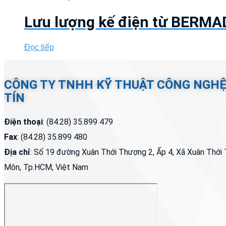
Lưu lượng kế điện từ BERMA
Đọc tiếp
CÔNG TY TNHH KỸ THUẬT CÔNG NGH
TÍN
Điện thoại
: (84.28) 35.899 479
Fax
: (84.28) 35.899 480
Địa chỉ
: Số 19 đường Xuân Thới Thượng 2, Ấp 4, Xã Xuân Thớ
Môn, Tp.HCM, Việt Nam