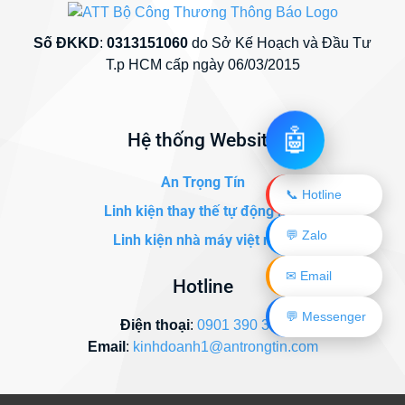
Số ĐKKD
:
0313151060
do Sở Kế Hoạch và Đầu Tư
T.p HCM cấp ngày 06/03/2015
🤖
Hệ thống Website
An Trọng Tín
📞 Hotline
Linh kiện thay thế tự động hóa
💬 Zalo
Linh kiện nhà máy việt nam
✉ Email
Hotline
💬 Messenger
Điện thoại
:
0901 390 345
Email
:
kinhdoanh1@antrongtin.com