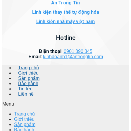
An Trọng Tín
Linh kiện thay thế tự động hóa
Linh kiện nhà máy việt nam
Hotline
Điện thoại
:
0901 390 345
Email
:
kinhdoanh1@antrongtin.com
Trang chủ
Giới thiệu
Sản phẩm
Bảo hành
Tin tức
Liên hệ
Menu
Trang chủ
Giới thiệu
Sản phẩm
Bảo hành