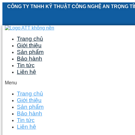
Skip
CÔNG TY TNHH KỸ THUẬT CÔNG NGHỆ AN TRỌNG TÍ
to
content
Trang chủ
Giới thiệu
Sản phẩm
Bảo hành
Tin tức
Liên hệ
Menu
Trang chủ
Giới thiệu
Sản phẩm
Bảo hành
Tin tức
Liên hệ