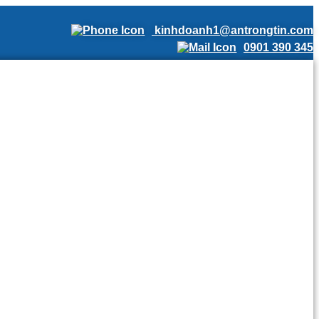
kinhdoanh1@antrongtin.com
0901 390 345