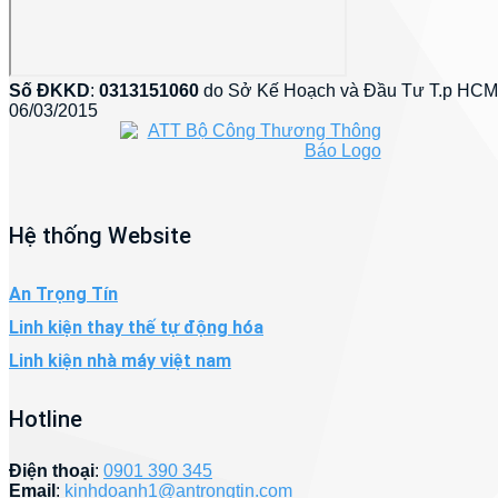
Số ĐKKD
:
0313151060
do Sở Kế Hoạch và Đầu Tư T.p HCM
06/03/2015
Hệ thống Website
An Trọng Tín
Linh kiện thay thế tự động hóa
Linh kiện nhà máy việt nam
Hotline
Điện thoại
:
0901 390 345
Email
:
kinhdoanh1@antrongtin.com