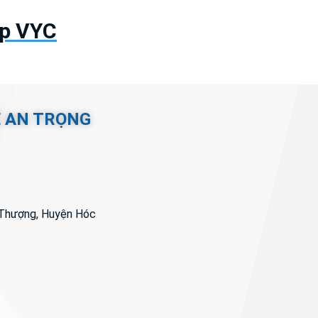
ệp VYC
Ệ AN TRỌNG
i Thượng, Huyện Hóc