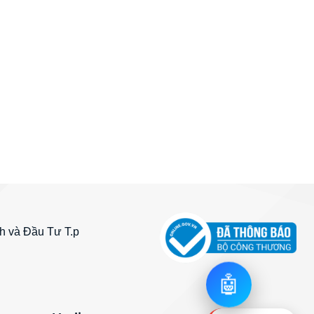
 và Đầu Tư T.p
🤖