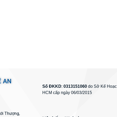
Ệ AN
Số ĐKKD
:
0313151060
do Sở Kế Hoạch
HCM cấp ngày 06/03/2015
hới Thượng,