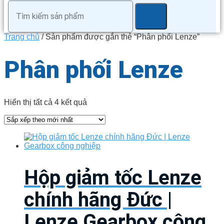
Trang chủ
/ Sản phẩm được gắn thẻ “Phân phối Lenze”
Phân phối Lenze
Đã
Hiển thị tất cả 4 kết quả
sắp
xếp
theo
mới
nhất
Hộp giảm tốc Lenze
chính hãng Đức |
Lenze Gearbox công