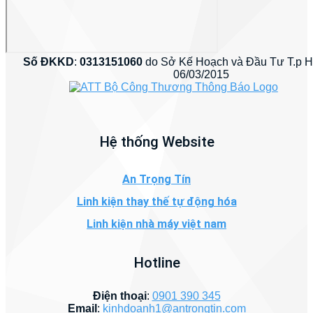
Số ĐKKD
:
0313151060
do Sở Kế Hoạch và Đầu Tư T.p 
06/03/2015
Hệ thống Website
An Trọng Tín
Linh kiện thay thế tự động hóa
Linh kiện nhà máy việt nam
Hotline
Điện thoại
:
0901 390 345
Email
:
kinhdoanh1@antrongtin.com