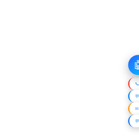

📞

✉
