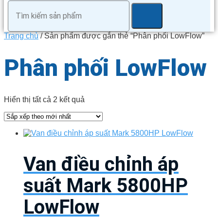
Trang chủ
/ Sản phẩm được gắn thẻ “Phân phối LowFlow”
Phân phối LowFlow
Đã
Hiển thị tất cả 2 kết quả
sắp
xếp
theo
mới
nhất
Van điều chỉnh áp
suất Mark 5800HP
LowFlow