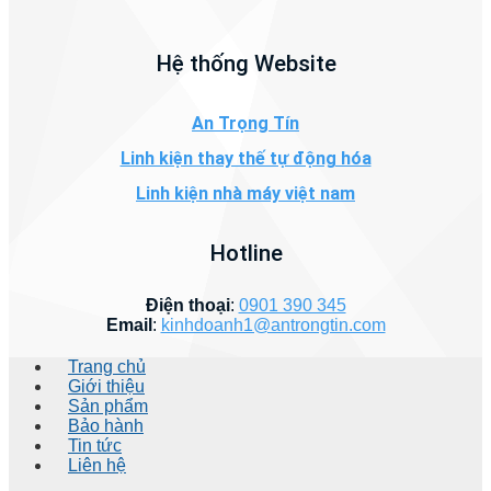
Hệ thống Website
An Trọng Tín
Linh kiện thay thế tự động hóa
Linh kiện nhà máy việt nam
Hotline
Điện thoại
:
0901 390 345
Email
:
kinhdoanh1@antrongtin.com
Trang chủ
Giới thiệu
Sản phẩm
Bảo hành
Tin tức
Liên hệ