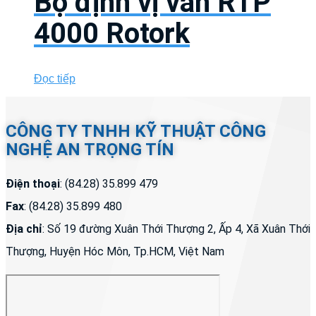
Bộ định vị van RTP
4000 Rotork
Đọc tiếp
CÔNG TY TNHH KỸ THUẬT CÔNG
NGHỆ AN TRỌNG TÍN
Điện thoại
: (84.28) 35.899 479
Fax
: (84.28) 35.899 480
Địa chỉ
: Số 19 đường Xuân Thới Thượng 2, Ấp 4, Xã Xuân Thới
Thượng, Huyện Hóc Môn, Tp.HCM, Việt Nam