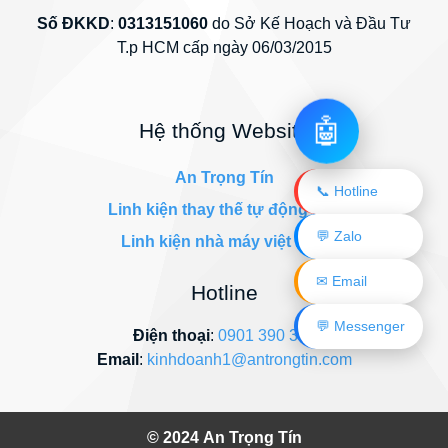
Số ĐKKD
:
0313151060
do Sở Kế Hoạch và Đầu Tư
T.p HCM cấp ngày 06/03/2015
🤖
Hệ thống Website
An Trọng Tín
📞 Hotline
Linh kiện thay thế tự động hóa
💬 Zalo
Linh kiện nhà máy việt nam
✉ Email
Hotline
💬 Messenger
Điện thoại
:
0901 390 345
Email
:
kinhdoanh1@antrongtin.com
© 2024
An Trọng Tín