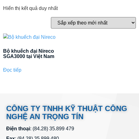
Hiển thị kết quả duy nhất
Bộ khuếch đại Nireco
SGA3000 tại Việt Nam
Đọc tiếp
CÔNG TY TNHH KỸ THUẬT CÔNG
NGHỆ AN TRỌNG TÍN
Điện thoại
: (84.28) 35.899 479
Fax
: (84.28) 35.899 480