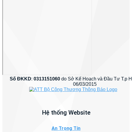
Số ĐKKD
:
0313151060
do Sở Kế Hoạch và Đầu Tư T.p 
06/03/2015
Hệ thống Website
An Trọng Tín