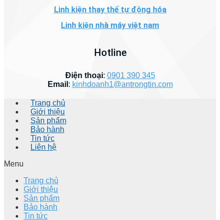
Linh kiện thay thế tự động hóa
Linh kiện nhà máy việt nam
Hotline
Điện thoại
:
0901 390 345
Email
:
kinhdoanh1@antrongtin.com
Trang chủ
Giới thiệu
Sản phẩm
Bảo hành
Tin tức
Liên hệ
Menu
Trang chủ
Giới thiệu
Sản phẩm
Bảo hành
Tin tức