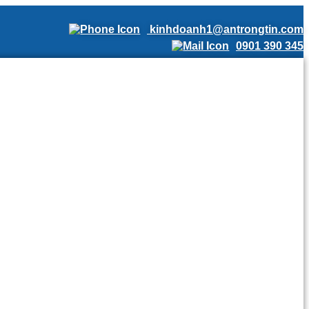
kinhdoanh1@antrongtin.com
0901 390 345