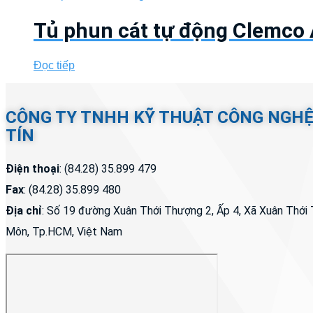
Tủ phun cát tự động Clemco
Đọc tiếp
CÔNG TY TNHH KỸ THUẬT CÔNG NGH
TÍN
Điện thoại
: (84.28) 35.899 479
Fax
: (84.28) 35.899 480
Địa chỉ
: Số 19 đường Xuân Thới Thượng 2, Ấp 4, Xã Xuân Thớ
Môn, Tp.HCM, Việt Nam