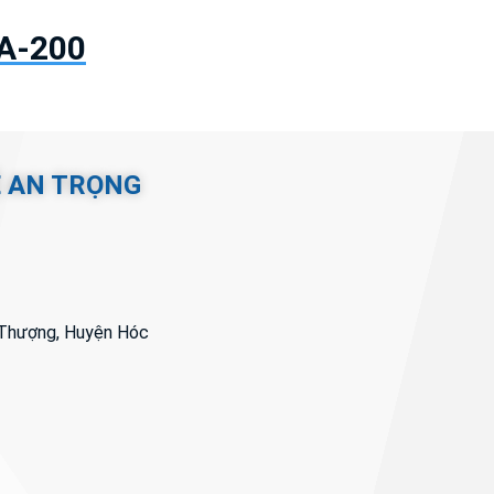
 A-200
Ệ AN TRỌNG
i Thượng, Huyện Hóc