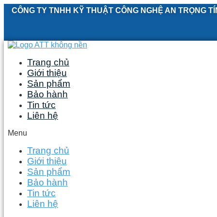
Skip
CÔNG TY TNHH KỸ THUẬT CÔNG NGHỆ AN TRỌNG TÍ
to
content
Trang chủ
Giới thiệu
Sản phẩm
Bảo hành
Tin tức
Liên hệ
Menu
Trang chủ
Giới thiệu
Sản phẩm
Bảo hành
Tin tức
Liên hệ