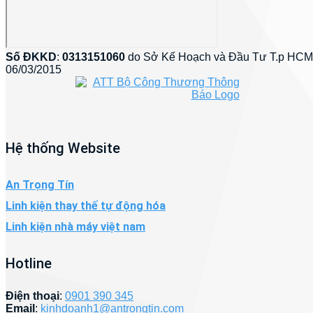
Số ĐKKD
:
0313151060
do Sở Kế Hoạch và Đầu Tư T.p HCM
06/03/2015
Hệ thống Website
An Trọng Tín
Linh kiện thay thế tự động hóa
Linh kiện nhà máy việt nam
Hotline
Điện thoại
:
0901 390 345
Email
:
kinhdoanh1@antrongtin.com