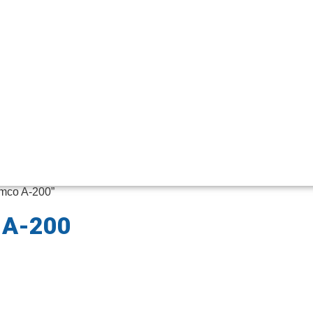
emco A-200”
o A-200