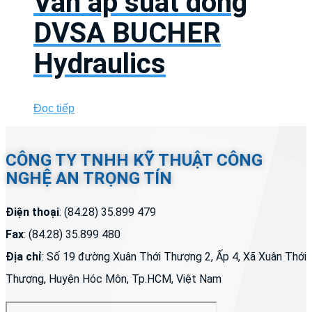
Van áp suất dòng
DVSA BUCHER
Hydraulics
Đọc tiếp
CÔNG TY TNHH KỸ THUẬT CÔNG
NGHỆ AN TRỌNG TÍN
Điện thoại
: (84.28) 35.899 479
Fax
: (84.28) 35.899 480
Địa chỉ
: Số 19 đường Xuân Thới Thượng 2, Ấp 4, Xã Xuân Thới
Thượng, Huyện Hóc Môn, Tp.HCM, Việt Nam