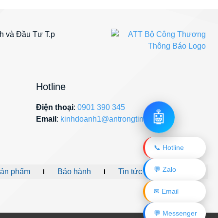
 và Đầu Tư T.p
Hotline
Điện thoại
:
0901 390 345
🤖
Email
:
kinhdoanh1@antrongtin.com
📞 Hotline
💬 Zalo
ản phẩm
Bảo hành
Tin tức
Liên hệ
✉ Email
💬 Messenger