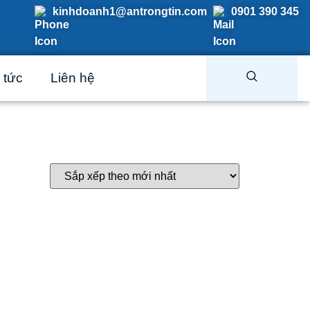
kinhdoanh1@antrongtin.com
0901 390 345
 tức
Liên hệ