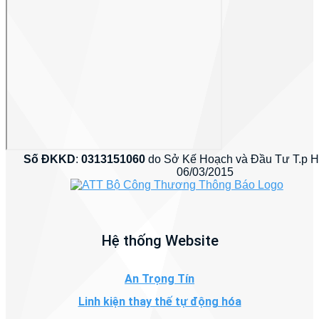
Số ĐKKD
:
0313151060
do Sở Kế Hoạch và Đầu Tư T.p 
06/03/2015
Hệ thống Website
An Trọng Tín
Linh kiện thay thế tự động hóa