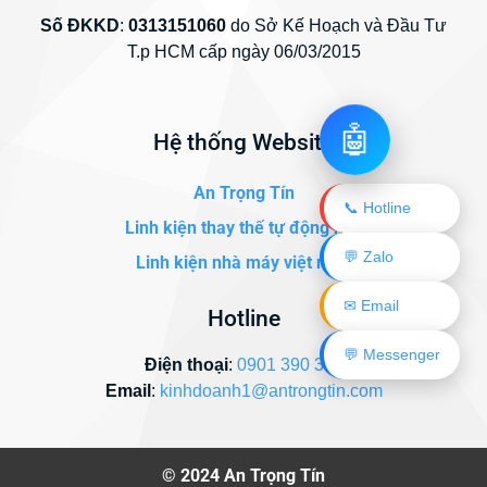
Số ĐKKD
:
0313151060
do Sở Kế Hoạch và Đầu Tư
T.p HCM cấp ngày 06/03/2015
🤖
Hệ thống Website
An Trọng Tín
📞 Hotline
Linh kiện thay thế tự động hóa
💬 Zalo
Linh kiện nhà máy việt nam
✉ Email
Hotline
💬 Messenger
Điện thoại
:
0901 390 345
Email
:
kinhdoanh1@antrongtin.com
© 2024
An Trọng Tín