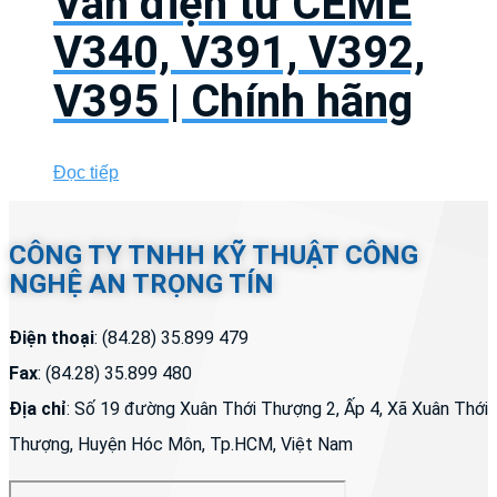
Van điện từ CEME
V340, V391, V392,
V395 | Chính hãng
Đọc tiếp
CÔNG TY TNHH KỸ THUẬT CÔNG
NGHỆ AN TRỌNG TÍN
Điện thoại
: (84.28) 35.899 479
Fax
: (84.28) 35.899 480
Địa chỉ
: Số 19 đường Xuân Thới Thượng 2, Ấp 4, Xã Xuân Thới
Thượng, Huyện Hóc Môn, Tp.HCM, Việt Nam