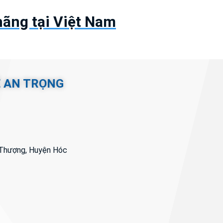
ãng tại Việt Nam
Ệ AN TRỌNG
i Thượng, Huyện Hóc