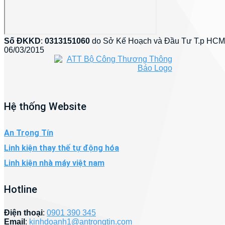
Số ĐKKD
:
0313151060
do Sở Kế Hoạch và Đầu Tư T.p HCM
06/03/2015
Hệ thống Website
An Trọng Tín
Linh kiện thay thế tự động hóa
Linh kiện nhà máy việt nam
Hotline
Điện thoại
:
0901 390 345
Email
:
kinhdoanh1@antrongtin.com