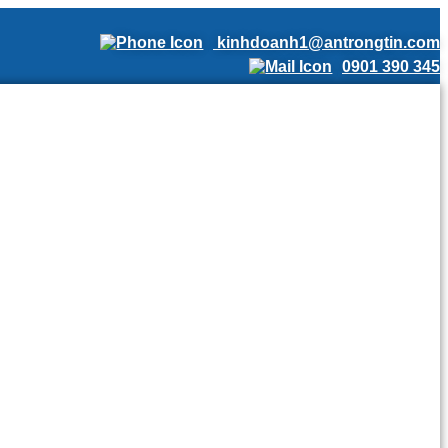
kinhdoanh1@antrongtin.com
0901 390 345