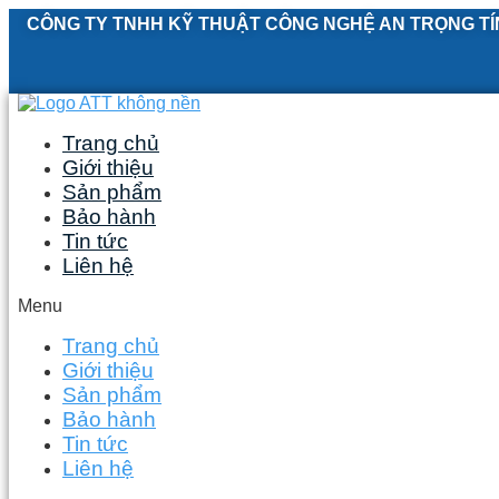
Skip
CÔNG TY TNHH KỸ THUẬT CÔNG NGHỆ AN TRỌNG TÍ
to
content
Trang chủ
Giới thiệu
Sản phẩm
Bảo hành
Tin tức
Liên hệ
Menu
Trang chủ
Giới thiệu
Sản phẩm
Bảo hành
Tin tức
Liên hệ