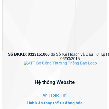
Số ĐKKD
:
0313151060
do Sở Kế Hoạch và Đầu Tư T.p 
06/03/2015
Hệ thống Website
An Trọng Tín
Linh kiện thay thế tự động hóa