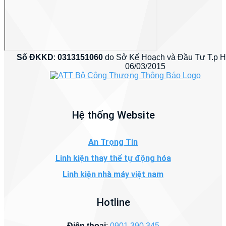
Số ĐKKD
:
0313151060
do Sở Kế Hoạch và Đầu Tư T.p 
06/03/2015
Hệ thống Website
An Trọng Tín
Linh kiện thay thế tự động hóa
Linh kiện nhà máy việt nam
Hotline
Điện thoại
:
0901 390 345