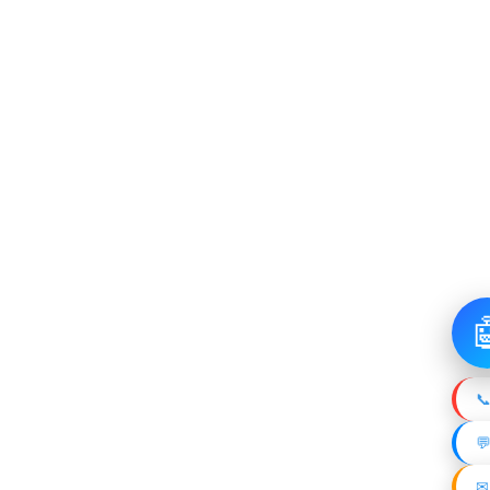

📞

✉